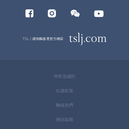
TSL | 謝瑞麟香港官方網店
條款及細則
私隱政策
聯絡我們
網站指南